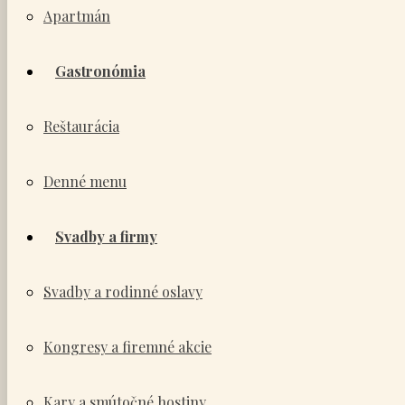
Apartmán
Gastronómia
Reštaurácia
Denné menu
Svadby a firmy
Svadby a rodinné oslavy
Kongresy a firemné akcie
Kary a smútočné hostiny