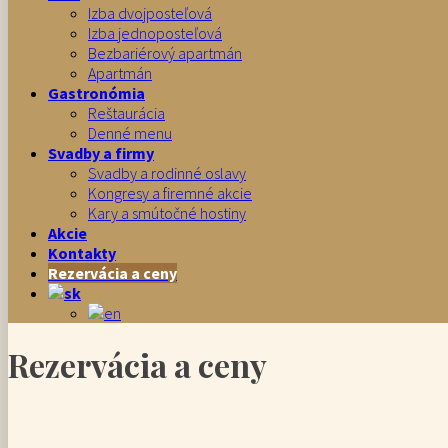
Izba dvojposteľová
Izba jednoposteľová
Bezbariérový apartmán
Apartmán
Gastronómia
Reštaurácia
Denné menu
Svadby a firmy
Svadby a rodinné oslavy
Kongresy a firemné akcie
Kary a smútočné hostiny
Akcie
Kontakty
Rezervácia a ceny
Rezervácia a ceny