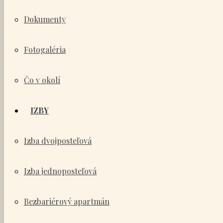
Dokumenty
Fotogaléria
Čo v okolí
IZBY
Izba dvojposteľová
Izba jednoposteľová
Bezbariérový apartmán