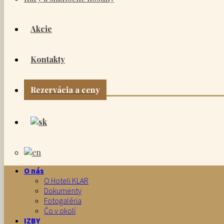
Akcie
Kontakty
Rezervácia a ceny
O nás
O Hoteli KLAR
Dokumenty
Fotogaléria
Čo v okolí
IZBY