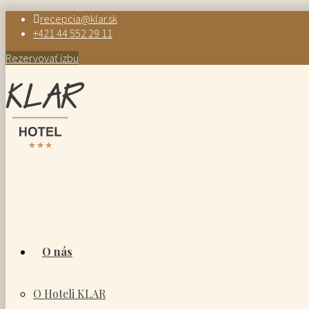
recepcia@klar.sk
+421 44 552 29 11
Rezervovať izbu
O nás
O Hoteli KLAR