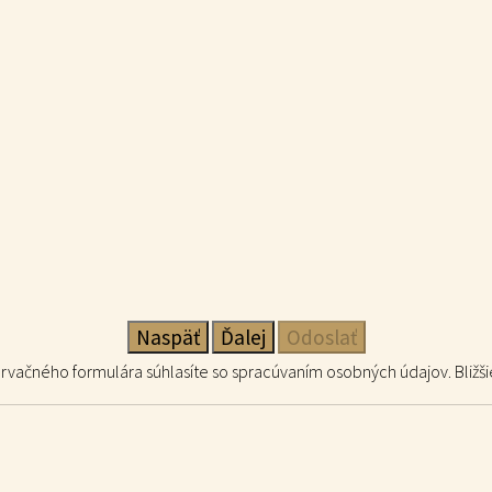
Naspäť
Ďalej
Odoslať
vačného formulára súhlasíte so spracúvaním osobných údajov. Bližš