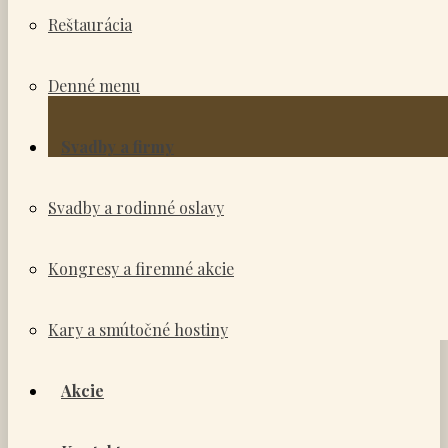
Reštaurácia
Denné menu
Svadby a firmy
Svadby a rodinné oslavy
Kongresy a firemné akcie
Kary a smútočné hostiny
Akcie