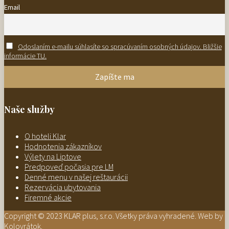
Email
Odoslaním e-mailu súhlasíte so spracúvaním osobných údajov. Bližšie
informácie TU.
Naše služby
O hoteli Klar
Hodnotenia zákazníkov
Výlety na Liptove
Predpoveď počasia pre LM
Denné menu v našej reštaurácii
Rezervácia ubytovania
Firemné akcie
Copyright © 2023 KLAR plus, s.r.o. Všetky práva vyhradené. Web by
Kolovrátok.