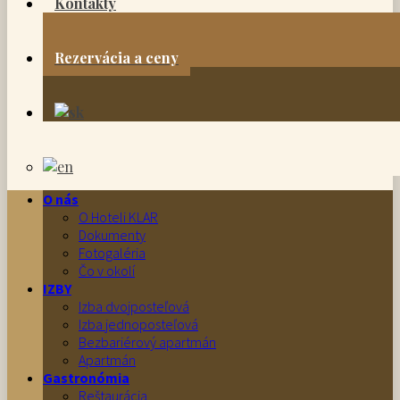
Kontakty
Rezervácia a ceny
O nás
O Hoteli KLAR
Dokumenty
Fotogaléria
Čo v okolí
IZBY
Izba dvojposteľová
Izba jednoposteľová
Bezbariérový apartmán
Apartmán
Gastronómia
Reštaurácia