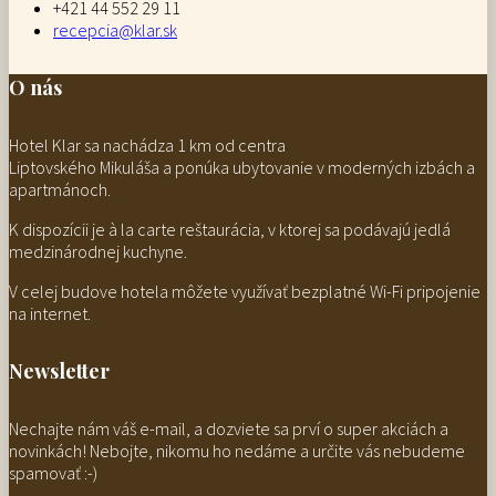
+421 44 552 29 11
recepcia@klar.sk
O nás
Hotel Klar sa nachádza 1 km od centra
Liptovského Mikuláša a ponúka ubytovanie v moderných izbách a
apartmánoch.
K dispozícii je à la carte reštaurácia, v ktorej sa podávajú jedlá
medzinárodnej kuchyne.
V celej budove hotela môžete využívať bezplatné Wi-Fi pripojenie
na internet.
Newsletter
Nechajte nám váš e-mail, a dozviete sa prví o super akciách a
novinkách! Nebojte, nikomu ho nedáme a určite vás nebudeme
spamovať :-)