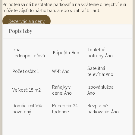
Pri hoteli sa dá bezplatne parkovať a na skrátenie dlhej chvíle si
môžete zájsť do nášho baru alebo si zahrať biliard.
Rezervácia a ceny
Popis izby
Izba:
Toaletné
Kúpeľňa: Áno
Jednoposteľová
potreby: Áno
Satelitná
Počet osôb: 1
Wi-fi: Áno
televízia: Áno
Raňajky v
Izbová služba:
Veľkosť: 15 m2
cene: Áno
Áno
Domáci miláčik:
Recepcia: 24
Bezplatné
povolený
h/denne
parkovanie: Áno