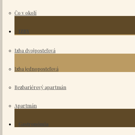
Čo v okolí
IZBY
Izba dvojposteľová
Izba jednoposteľová
Bezbariérový apartmán
Apartmán
Gastronómia