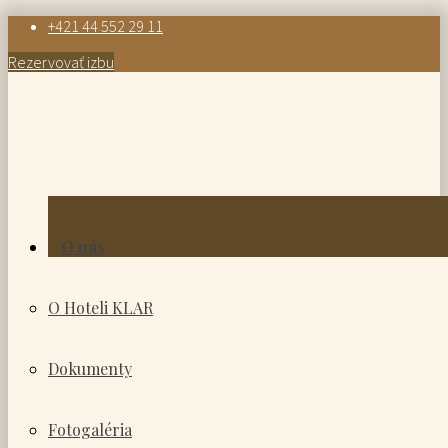
+421 44 552 29 11
Rezervovať izbu
O nás
O Hoteli KLAR
Dokumenty
Fotogaléria