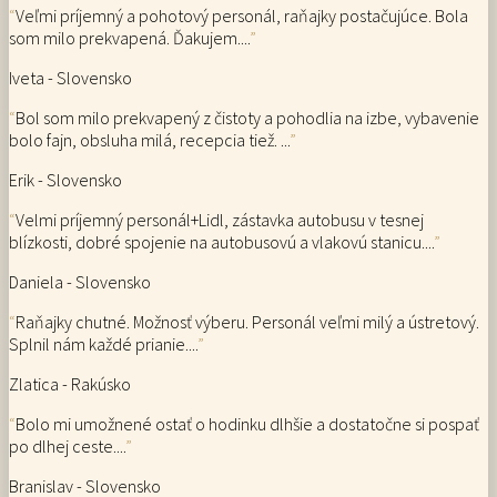
“
Veľmi príjemný a pohotový personál, raňajky postačujúce. Bola
som milo prekvapená. Ďakujem....
”
Iveta - Slovensko
“
Bol som milo prekvapený z čistoty a pohodlia na izbe, vybavenie
bolo fajn, obsluha milá, recepcia tiež. ...
”
Erik - Slovensko
“
Velmi príjemný personál+Lidl, zástavka autobusu v tesnej
blízkosti, dobré spojenie na autobusovú a vlakovú stanicu....
”
Daniela - Slovensko
“
Raňajky chutné. Možnosť výberu. Personál veľmi milý a ústretový.
Splnil nám každé prianie....
”
Zlatica - Rakúsko
“
Bolo mi umožnené ostať o hodinku dlhšie a dostatočne si pospať
po dlhej ceste....
”
Branislav - Slovensko