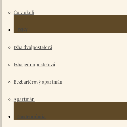
Čo v okolí
IZBY
Izba dvojposteľová
Izba jednoposteľová
Bezbariérový apartmán
Apartmán
Gastronómia