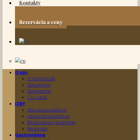
Kontakty
Rezervácia a ceny
O nás
O Hoteli KLAR
Dokumenty
Fotogaléria
Čo v okolí
IZBY
Izba dvojposteľová
Izba jednoposteľová
Bezbariérový apartmán
Apartmán
Gastronómia