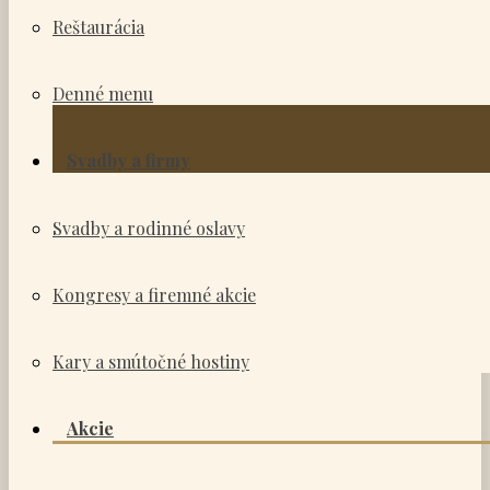
Reštaurácia
Denné menu
Svadby a firmy
Svadby a rodinné oslavy
Kongresy a firemné akcie
Kary a smútočné hostiny
Akcie