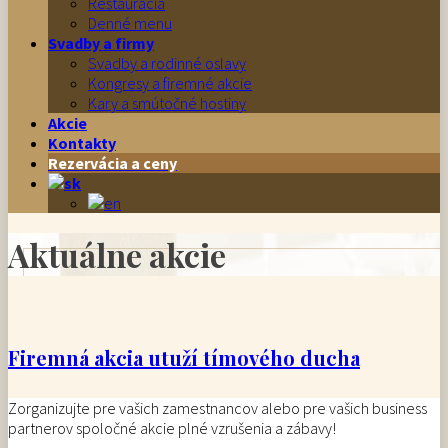
Reštaurácia
Denné menu
Svadby a firmy
Svadby a rodinné oslavy
Kongresy a firemné akcie
Kary a smútočné hostiny
Akcie
Kontakty
Rezervácia a ceny
Aktuálne akcie
Firemná akcia utuží tímového ducha
Zorganizujte pre vašich zamestnancov alebo pre vašich business
partnerov spoločné akcie plné vzrušenia a zábavy!