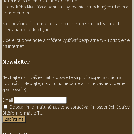
Hotel Klar sa nachádza 1 km od centra
Liptovského Mikuláša a ponúka ubytovanie v moderných izbách a
apartmánoch.
K dispozícii je à la carte reštaurácia, v ktorej sa podávajú jedlá
medzinárodnej kuchyne.
V celej budove hotela môžete využívať bezplatné Wi-Fi pripojenie
na internet.
Newsletter
Nechajte nám váš e-mail, a dozviete sa prví o super akciách a
novinkách! Nebojte, nikomu ho nedáme a určite vás nebudeme
spamovať :-)
Email
Odoslaním e-mailu súhlasíte so spracúvaním osobných údajov.
Bližšie informácie TU.