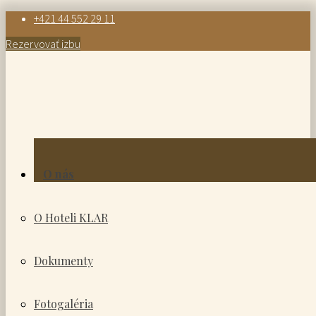
+421 44 552 29 11
Rezervovať izbu
O nás
O Hoteli KLAR
Dokumenty
Fotogaléria