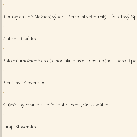
“
Raňajky chutné. Možnosť výberu. Personál veľmi milý a ústretový. Sp
”
Zlatica - Rakúsko
“
Bolo mi umožnené ostať o hodinku dlhšie a dostatočne si pospať po 
”
Branislav - Slovensko
“
Slušné ubytovanie za veľmi dobrú cenu, rád sa vrátim.
”
Juraj - Slovensko