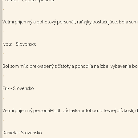
“
Veľmi príjemný a pohotový personál, raňajky postačujúce. Bola so
”
Iveta - Slovensko
“
Bol som milo prekvapený z čistoty a pohodlia na izbe, vybavenie bolo
”
Erik - Slovensko
“
Velmi príjemný personál+Lidl, zástavka autobusu v tesnej blízkosti,
”
Daniela - Slovensko