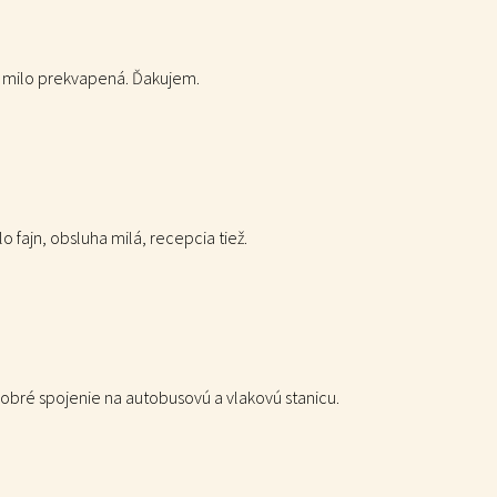
m milo prekvapená. Ďakujem.
 fajn, obsluha milá, recepcia tiež.
 dobré spojenie na autobusovú a vlakovú stanicu.