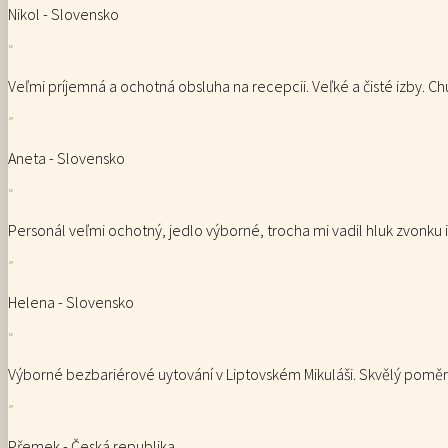
Nikol - Slovensko
“
Veľmi príjemná a ochotná obsluha na recepcii. Veľké a čisté izby. Ch
”
Aneta - Slovensko
“
Personál veľmi ochotný, jedlo výborné, trocha mi vadil hluk zvonku
”
Helena - Slovensko
“
Výborné bezbariérové uytování v Liptovském Mikuláši. Skvělý poměr
”
Přemek - Česká republika