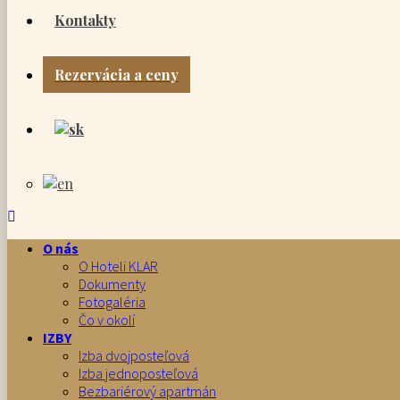
Kontakty
Rezervácia a ceny
O nás
O Hoteli KLAR
Dokumenty
Fotogaléria
Čo v okolí
IZBY
Izba dvojposteľová
Izba jednoposteľová
Bezbariérový apartmán