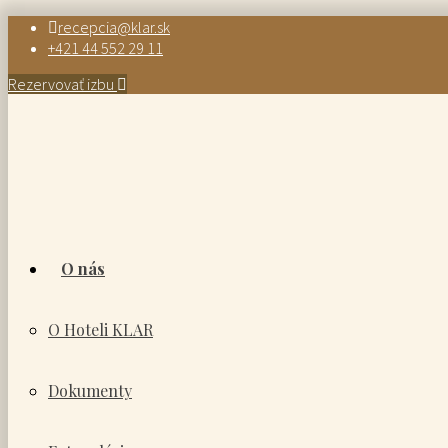
recepcia@klar.sk
+421 44 552 29 11
Rezervovať izbu
O nás
O Hoteli KLAR
Dokumenty