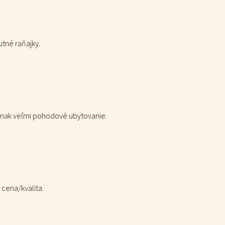
utné raňajky.
 inak veľmi pohodové ubytovanie.
 cena/kvalita.