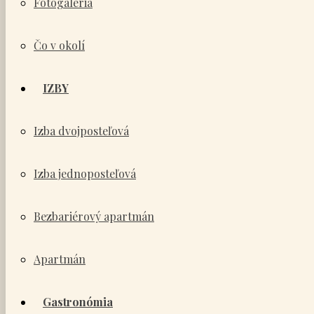
Fotogaléria
Čo v okolí
IZBY
Izba dvojposteľová
Izba jednoposteľová
Bezbariérový apartmán
Apartmán
Gastronómia