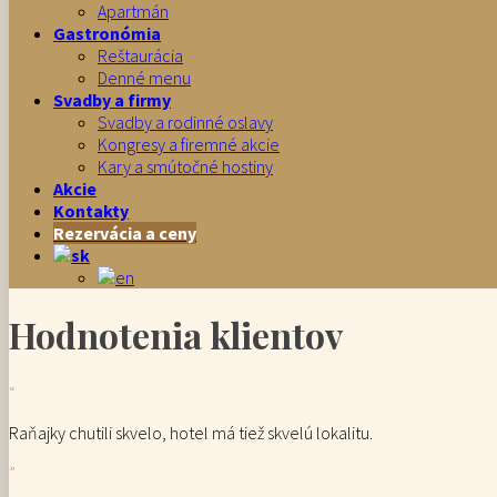
Apartmán
Gastronómia
Reštaurácia
Denné menu
Svadby a firmy
Svadby a rodinné oslavy
Kongresy a firemné akcie
Kary a smútočné hostiny
Akcie
Kontakty
Rezervácia a ceny
Hodnotenia klientov
“
Raňajky chutili skvelo, hotel má tiež skvelú lokalitu.
”