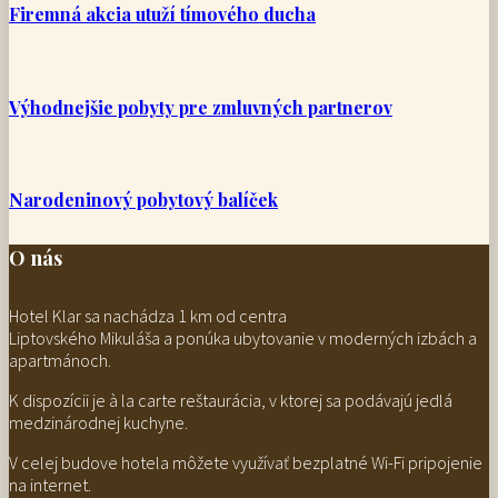
Firemná akcia utuží tímového ducha
Výhodnejšie pobyty pre zmluvných partnerov
Narodeninový pobytový balíček
O nás
Hotel Klar sa nachádza 1 km od centra
Liptovského Mikuláša a ponúka ubytovanie v moderných izbách a
apartmánoch.
K dispozícii je à la carte reštaurácia, v ktorej sa podávajú jedlá
medzinárodnej kuchyne.
V celej budove hotela môžete využívať bezplatné Wi-Fi pripojenie
na internet.