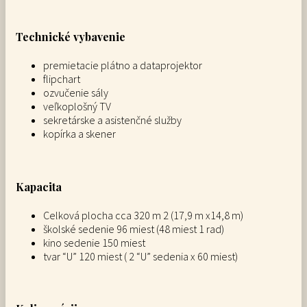
Technické vybavenie
premietacie plátno a dataprojektor
flipchart
ozvučenie sály
veľkoplošný TV
sekretárske a asistenčné služby
kopírka a skener
Kapacita
Celková plocha cca 320 m 2 (17,9 m x14,8 m)
školské sedenie 96 miest (48 miest 1 rad)
kino sedenie 150 miest
tvar “U” 120 miest ( 2 “U” sedenia x 60 miest)