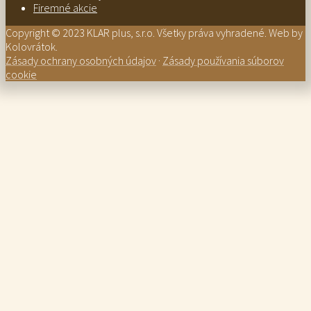
Firemné akcie
Copyright © 2023 KLAR plus, s.r.o. Všetky práva vyhradené. Web by
Kolovrátok.
Zásady ochrany osobných údajov
·
Zásady používania súborov
cookie