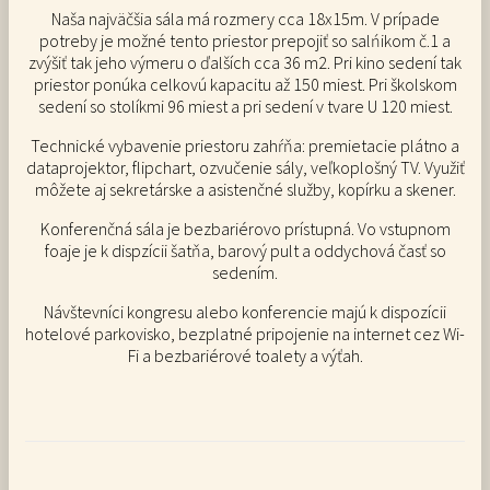
Naša najväčšia sála má rozmery cca 18x15m. V prípade
potreby je možné tento priestor prepojiť so salńikom č.1 a
zvýšiť tak jeho výmeru o ďalších cca 36 m2. Pri kino sedení tak
priestor ponúka celkovú kapacitu až 150 miest. Pri školskom
sedení so stolíkmi 96 miest a pri sedení v tvare U 120 miest.
Technické vybavenie priestoru zahŕňa: premietacie plátno a
dataprojektor, flipchart, ozvučenie sály, veľkoplošný TV. Využiť
môžete aj sekretárske a asistenčné služby, kopírku a skener.
Konferenčná sála je bezbariérovo prístupná. Vo vstupnom
foaje je k dispzícii šatňa, barový pult a oddychová časť so
sedením.
Návštevníci kongresu alebo konferencie majú k dispozícii
hotelové parkovisko, bezplatné pripojenie na internet cez Wi-
Fi a bezbariérové toalety a výťah.