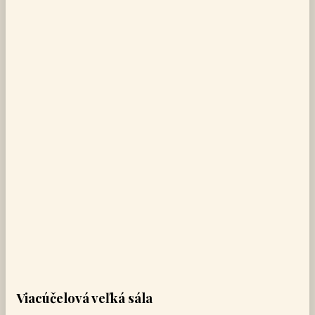
Viacúčelová veľká sála