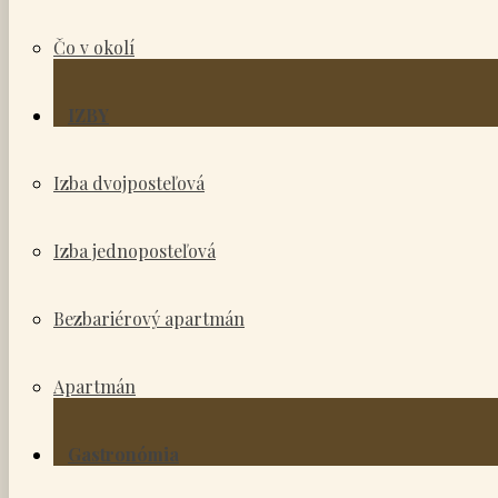
Čo v okolí
IZBY
Izba dvojposteľová
Izba jednoposteľová
Bezbariérový apartmán
Apartmán
Gastronómia