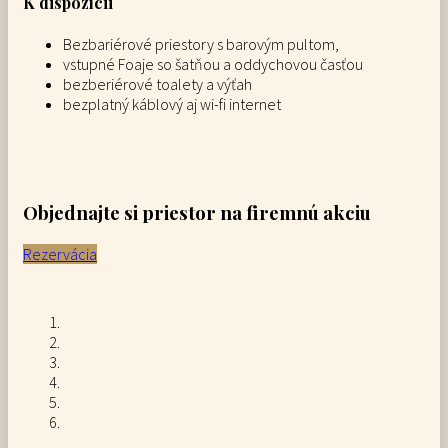
K dispozícii
Bezbariérové priestory s barovým pultom,
vstupné Foaje so šatňou a oddychovou časťou
bezberiérové toalety a výťah
bezplatný káblový aj wi-fi internet
Objednajte si priestor na firemnú akciu
Rezervácia