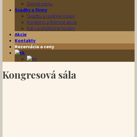
Denné menu
Svadby a firmy
Svadby a rodinné oslavy
Kongresy a firemné akcie
Kary a smútočné hostiny
Akcie
Kontakty
Rezervácia a ceny
Kongresová sála