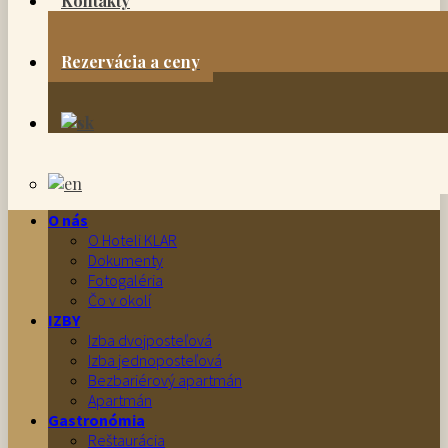
Kontakty
Rezervácia a ceny
O nás
O Hoteli KLAR
Dokumenty
Fotogaléria
Čo v okolí
IZBY
Izba dvojposteľová
Izba jednoposteľová
Bezbariérový apartmán
Apartmán
Gastronómia
Reštaurácia